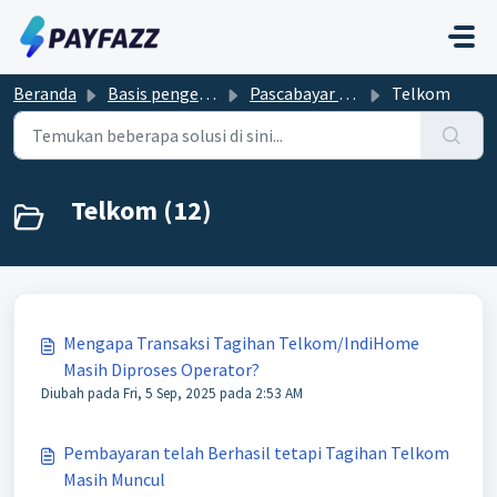
Lewatkan ke konten utama
Beranda
Basis pengetahuan
Pascabayar dan Prabayar
Telkom
Telkom (12)
Mengapa Transaksi Tagihan Telkom/IndiHome
Masih Diproses Operator?
Diubah pada Fri, 5 Sep, 2025 pada 2:53 AM
Pembayaran telah Berhasil tetapi Tagihan Telkom
Masih Muncul