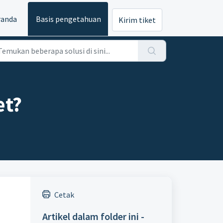
randa
Basis pengetahuan
Kirim tiket
et?
Cetak
Artikel dalam folder ini -