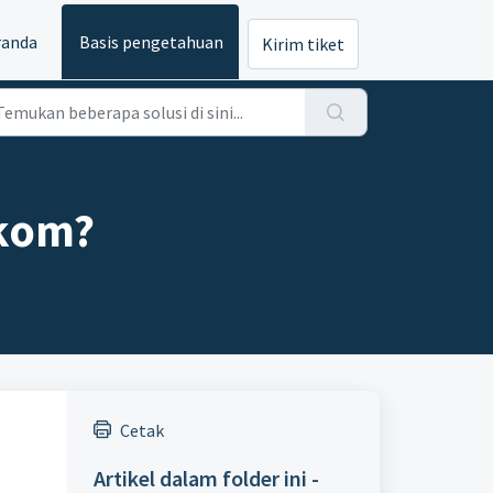
randa
Basis pengetahuan
Kirim tiket
lkom?
Cetak
Artikel dalam folder ini -