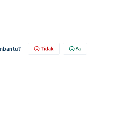
G
.
embantu?
Tidak
Ya