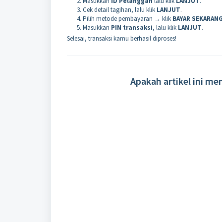
Masukkan
ID Pelanggan
lalu klik
LANJUT
.
Cek detail tagihan, lalu klik
LANJUT
.
Pilih metode pembayaran → klik
BAYAR SEKARAN
Masukkan
PIN transaksi
, lalu klik
LANJUT
.
Selesai, transaksi kamu berhasil diproses!
Apakah artikel ini m