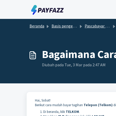
Lewatkan ke konten utama
Beranda
Basis pengetahuan
Pascabayar dan Prabayar
Bagaimana Car
Diubah pada Tue, 3 Mar pada 2:47 AM
Hai, Sobat!
Berikut cara mudah bayar tagihan
Telepon (Telkom)
di
Di beranda, klik
TELKOM
.