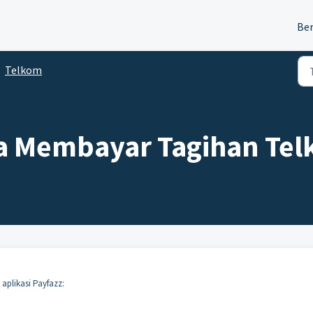
Be
Telkom
a Membayar Tagihan Te
 aplikasi Payfazz: