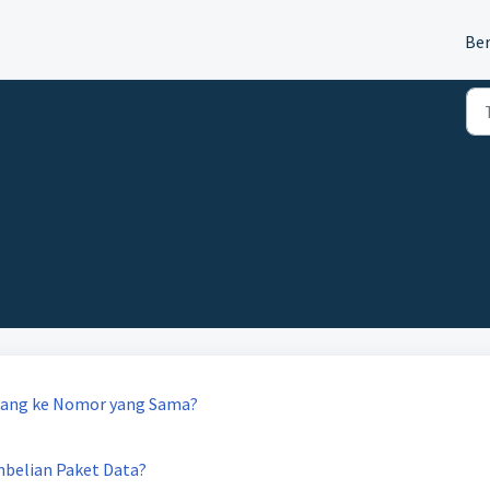
Be
lang ke Nomor yang Sama?
mbelian Paket Data?