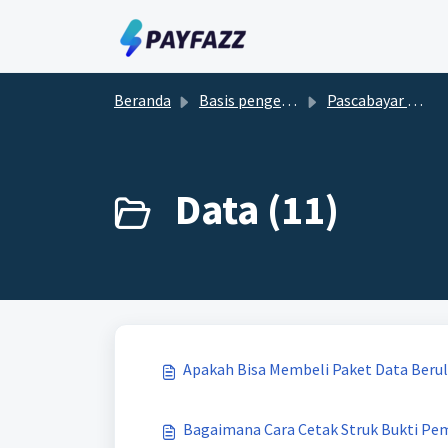
Lewatkan ke konten utama
Beranda
Basis pengetahuan
Pascabayar dan Prabayar
Data (11)
Apakah Bisa Membeli Paket Data Beru
Bagaimana Cara Cetak Struk Bukti Pe