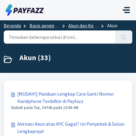
Lewatkan ke konten utama
Beranda
Basis pengetahuan
Akun dan Keamanan
Akun
Akun (33)
[MUDAH!] Panduan Lengkap Cara Ganti Nomor
Handphone Terdaftar di Payfazz
Diubah pada Tue, 24 Feb pada 10:06 AM
Aktivasi Akun atau KYC Gagal? Ini Penyebab & Solusi
Lengkapnya!