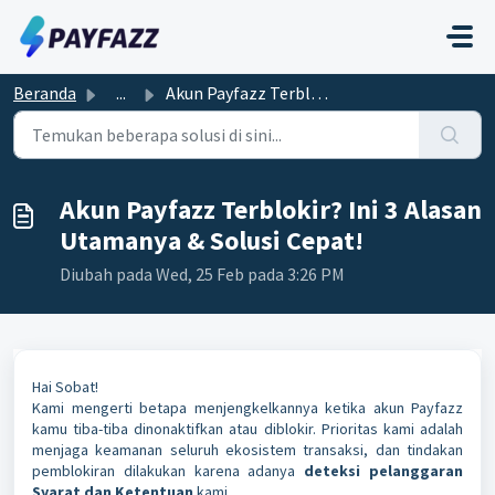
Lewatkan ke konten utama
Beranda
...
Akun Payfazz Terblokir? Ini 3 Alasan Utamanya & Solus...
Akun Payfazz Terblokir? Ini 3 Alasan
Utamanya & Solusi Cepat!
Diubah pada Wed, 25 Feb pada 3:26 PM
Hai Sobat!
Kami mengerti betapa menjengkelkannya ketika akun Payfazz
kamu tiba-tiba dinonaktifkan atau diblokir. Prioritas kami adalah
menjaga keamanan seluruh ekosistem transaksi, dan tindakan
pemblokiran dilakukan karena adanya
deteksi pelanggaran
Syarat dan Ketentuan
kami.