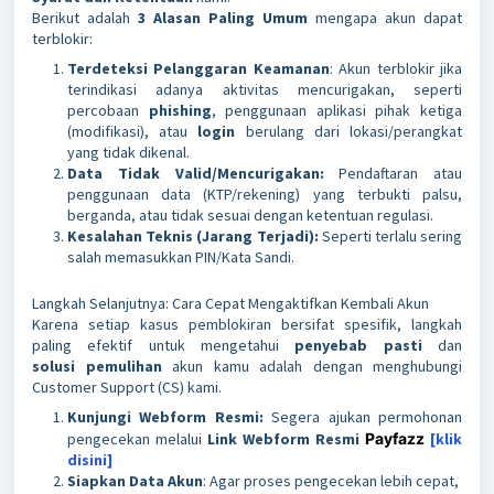
Berikut adalah
3 Alasan Paling Umum
mengapa akun dapat
terblokir:
Terdeteksi Pelanggaran Keamanan
: Akun terblokir jika
terindikasi adanya aktivitas mencurigakan, seperti
percobaan
phishing
, penggunaan aplikasi pihak ketiga
(modifikasi), atau
login
berulang dari lokasi/perangkat
yang tidak dikenal.
Data Tidak Valid/Mencurigakan:
Pendaftaran atau
penggunaan data (KTP/rekening) yang terbukti palsu,
berganda, atau tidak sesuai dengan ketentuan regulasi.
Kesalahan Teknis (Jarang Terjadi):
Seperti terlalu sering
salah memasukkan PIN/Kata Sandi.
Langkah Selanjutnya: Cara Cepat Mengaktifkan Kembali Akun
Karena setiap kasus pemblokiran bersifat spesifik, langkah
paling efektif untuk mengetahui
penyebab pasti
dan
solusi
pemulihan
akun kamu adalah dengan menghubungi
Customer Support (CS) kami.
Kunjungi Webform Resmi:
Segera ajukan permohonan
pengecekan melalui
Link Webform Resmi
Payfazz
[klik
disini]
Siapkan Data Akun
: Agar proses pengecekan lebih cepat,