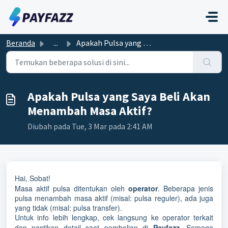
Lewatkan ke konten utama
Beranda
...
Apakah Pulsa yang Saya Beli Akan Menambah Masa Aktif?
Apakah Pulsa yang Saya Beli Akan
Menambah Masa Aktif?
Diubah pada Tue, 3 Mar pada 2:41 AM
Hai, Sobat!
Masa aktif pulsa ditentukan oleh
operator
. Beberapa jenis
pulsa menambah masa aktif (misal: pulsa reguler), ada juga
yang tidak (misal: pulsa transfer).
Untuk info lebih lengkap, cek langsung ke operator terkait
dan pastikan detail saat pembelian di
Payfazz
. Semoga